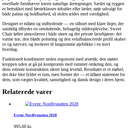
overflade fremhæver træets naturlige åretegninger. Sædet og ryggen
er betrukket med førsteklasses tekstiler eller læder, nøje udvalgt for
både patina og holdbarhed, så stolen ældes med værdighed.
Designet er tidløst og indbydende — en silhuet med klare linjer, der
samtidig tilbyder en omsluttende, behagelig siddeoplevelse. Sweet
Chair løfter atmosfæren i både stuen og det private læsehjørne: det
varme træ, den bløde polstring og den velafbalancerede profil skaber
ro og nærvær, og inviterer til langsomme øjeblikke i en travl
hverdag.
Funktionelt kombinerer stolen ergonomi med æstetik; den støtter
kroppen uden at gå på kompromis med rummet omkring den, og
dens robuste konstruktion sikrer lang levetid. Resultatet er et møbel,
der ikke blot fylder et rum, men former det — et tidløst statement for
dem, som vægter kvalitet, sanselighed og dansk design i deres hjem.
Relaterede varer
Event: Nordlysnatten 2028
995,00
kr.