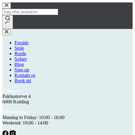
Fortsæt
til
indhold
Ingen
resultater
Forside
Stole
Borde
Sofaer
Blog
Sign up
Kontakt os
Book tid
Adresse
Pakhustorvet 4
6000 Kolding
Åbningstider
Mandag to Friday: 10:00 - 16:00
Weekend: 10:00 - 14:00