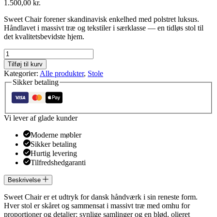
1.500,00
kr.
Sweet Chair forener skandinavisk enkelhed med polstret luksus.
Håndlavet i massivt træ og tekstiler i særklasse — en tidløs stol til
det kvalitetsbevidste hjem.
Sweet
chair
Tilføj til kurv
antal
Kategorier:
Alle produkter
,
Stole
Sikker betaling
Vi lever af glade kunder
Moderne møbler
Sikker betaling
Hurtig levering
Tilfredshedgaranti
Beskrivelse
Sweet Chair er et udtryk for dansk håndværk i sin reneste form.
Hver stol er skåret og sammensat i massivt træ med omhu for
proportioner og detaljer; synlige samlinger og en blød, olieret