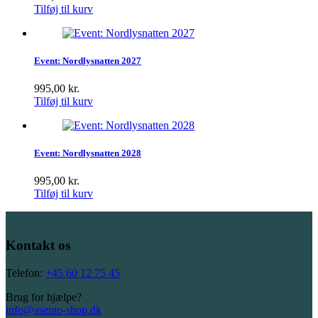
Tilføj til kurv
Event: Nordlysnatten 2027
995,00
kr.
Tilføj til kurv
Event: Nordlysnatten 2028
995,00
kr.
Tilføj til kurv
Kontakt os
Telefon:
+45 60 12 75 45
Brug for hjælpe?
info@asento-shop.dk