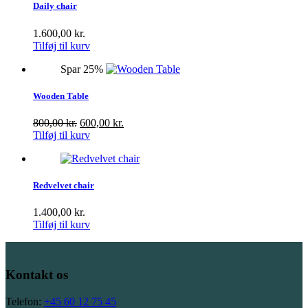
Daily chair
1.600,00
kr.
Tilføj til kurv
Spar 25%
Wooden Table
Den
Den
800,00
kr.
600,00
kr.
oprindelige
aktuelle
Tilføj til kurv
pris
pris
var:
er:
800,00 kr..
600,00 kr..
Redvelvet chair
1.400,00
kr.
Tilføj til kurv
Kontakt os
Telefon:
+45 60 12 75 45