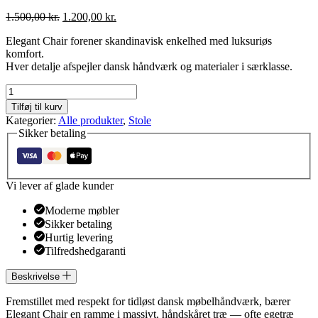
Den
Den
1.500,00
kr.
1.200,00
kr.
oprindelige
aktuelle
Elegant Chair forener skandinavisk enkelhed med luksuriøs
pris
pris
komfort.
var:
er:
Hver detalje afspejler dansk håndværk og materialer i særklasse.
1.500,00 kr..
1.200,00 kr..
Elegant
chair
Tilføj til kurv
antal
Kategorier:
Alle produkter
,
Stole
Sikker betaling
Vi lever af glade kunder
Moderne møbler
Sikker betaling
Hurtig levering
Tilfredshedgaranti
Beskrivelse
Fremstillet med respekt for tidløst dansk møbelhåndværk, bærer
Elegant Chair en ramme i massivt, håndskåret træ — ofte egetræ