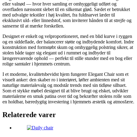
eller valnød — hvor hver samling er omhyggeligt udført og
overfladen nænsomt slebet til en silkemat glød. Sædet er betrukket
med udvalgte tekstiler i høj kvalitet, fra fuldnarvet læder til
eksklusivt uld- eller linnedstof, som inviterer hånden til at strejfe og
sanserne til at mærke forskellen.
Designet er enkelt og velproportioneret, med en blid kurve i ryggen
og en siddeflade, der balancerer støtte og indbydende komfort. Indre
konstruktion med formstøbt skum og omhyggelig polstring sikrer, at
stolen både tager sig elegant ud i rummet og indbyder til
længerevarende ophold — perfekt til stille stunder med en bog eller
rolige samtaler i hjemmets centrum.
I et moderne, kvalitetsbevidst hjem fungerer Elegant Chair som et
visuelt anker: den skaber ro i interiøret, løfter ambienten med sit
naturlige materialevalg og modstår trends med sin tidløse silhuet.
Som et stykke møbel designet til at blive brugt og elsket, udvikler
materialerne en smuk patina over tid og bekræfter stolens rolle som
en holdbar, bæredygtig investering i hjemmets æstetik og atmosfære.
Relaterede varer