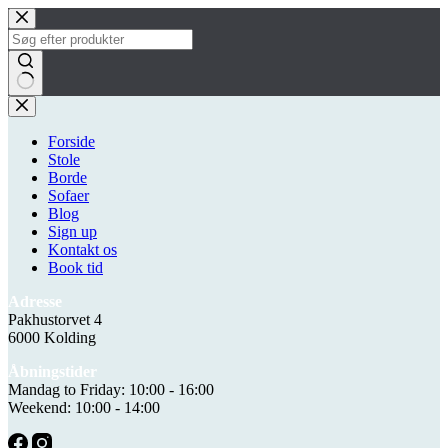
Fortsæt
til
indhold
Ingen
resultater
Forside
Stole
Borde
Sofaer
Blog
Sign up
Kontakt os
Book tid
Adresse
Pakhustorvet 4
6000 Kolding
Åbningstider
Mandag to Friday: 10:00 - 16:00
Weekend: 10:00 - 14:00