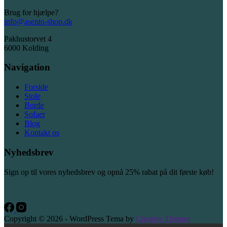
Brug for hjælpe?
info@asento-shop.dk
Pakhustorvet 4
6000 Kolding
Navigation
Forside
Stole
Borde
Sofaer
Blog
Kontakt os
Nyhedsbrev
Sign op til vores nyhedsbrev og opnå 25% rabat på dit første køb!
Copyright © 2026 - WordPress Tema by
Creative Themes